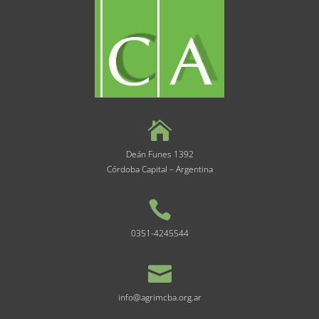

Deán Funes 1392
Córdoba Capital – Argentina

0351-4245544

info@agrimcba.org.ar