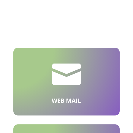

WEB MAIL