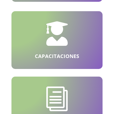

CAPACITACIONES
i