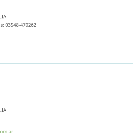
LIA
os: 03548-470262
LIA
com.ar