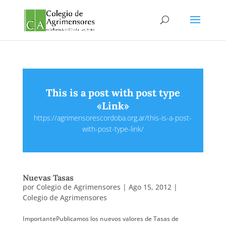
This is a post with post type
«Link»
https://agrimensorescordoba.org.ar/this-is-a-post-
with-post-type-link/
Nuevas Tasas
por
Colegio de Agrimensores
|
Ago 15, 2012
|
Colegio de Agrimensores
ImportantePublicamos los nuevos valores de Tasas de