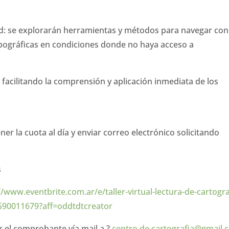
dad: se explorarán herramientas y métodos para navegar con
topográficas en condiciones donde no haya acceso a
, facilitando la comprensión y aplicación inmediata de los
er la cuota al día y enviar correo electrónico solicitando
s
//www.eventbrite.com.ar/e/taller-virtual-lectura-de-cartogra
5590011679?aff=oddtdtcreator
r el comprobante vía mail a ?
centro.de.cartografia@gmail.